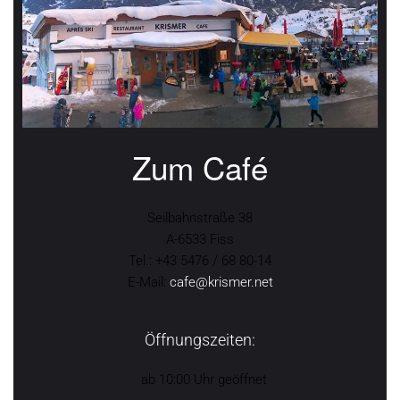
Zum Café
Seilbahnstraße 38
A-6533 Fiss
Tel.: +43 5476 / 68 80-14
E-Mail:
cafe@krismer.net
Öffnungszeiten:
ab 10:00 Uhr geöffnet