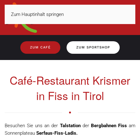
Zum Hauptinhalt springen
MENÜ
ZUM CAFÉ
ZUM SPORTSHOP
Café-Restaurant Krismer
in Fiss in Tirol
Besuchen Sie uns an der
Talstation
der
Bergbahnen Fiss
am
Sonnenplateau
Serfaus-Fiss-Ladis.